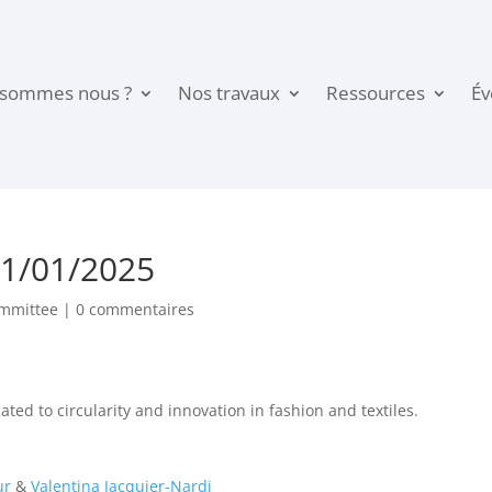
 sommes nous ?
Nos travaux
Ressources
É
21/01/2025
ommittee
|
0 commentaires
ated to circularity and innovation in fashion and textiles.
ur
&
Valentina Jacquier-Nardi