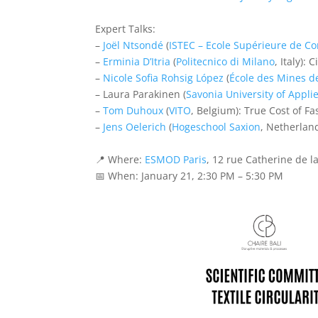
Expert Talks:
–
Joël Ntsondé
(
ISTEC – Ecole Supérieure de C
–
Erminia D’Itria
(
Politecnico di Milano
, Italy):
–
Nicole Sofia Rohsig López
(
École des Mines d
– Laura Parakinen (
Savonia University of Appli
–
Tom Duhoux
(
VITO
, Belgium): True Cost of F
–
Jens Oelerich
(
Hogeschool Saxion
, Netherland
📍 Where:
ESMOD Paris
, 12 rue Catherine de 
📅 When: January 21, 2:30 PM – 5:30 PM