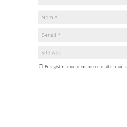
Enregistrer mon nom, mon e-mail et mon s
A
l
t
e
r
n