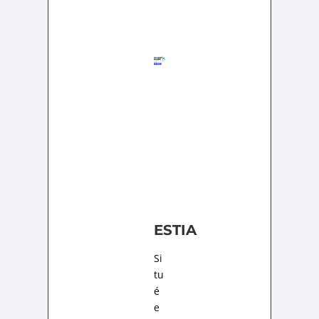
ESTIA
Si
tu
é
e