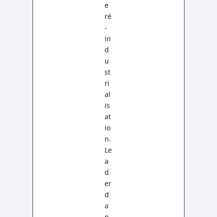
e
ré
-
in
d
u
st
ri
al
is
at
io
n.
Le
a
d
er
d
a
n