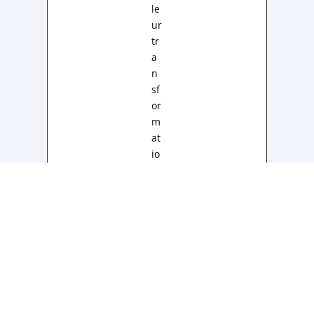
le
ur
tr
a
n
sf
or
m
at
io
n
te
c
h
n
ol
o
gi
q